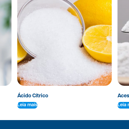
Ácido Cítrico
Aces
Leia mais
Leia 