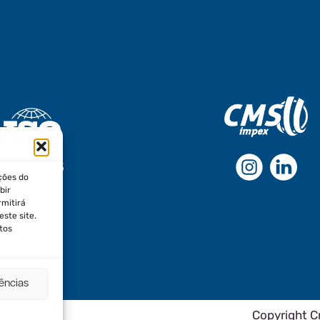
ções do
bir
rmitirá
ste site.
tos
rências
Copyright C