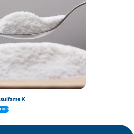
sulfame K
mais